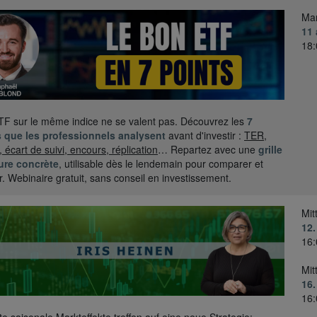
Mar
11 
18:
F sur le même indice ne se valent pas. Découvrez les
7
s que les professionnels analysent
avant d'investir :
TER,
é, écart de suivi, encours, réplication
… Repartez avec une
grille
ure concrète
, utilisable dès le lendemain pour comparer et
r. Webinaire gratuit, sans conseil en investissement.
Mit
12.
16:
Mit
16
16:
e saisonale Markteffekte treffen auf eine neue Strategie: