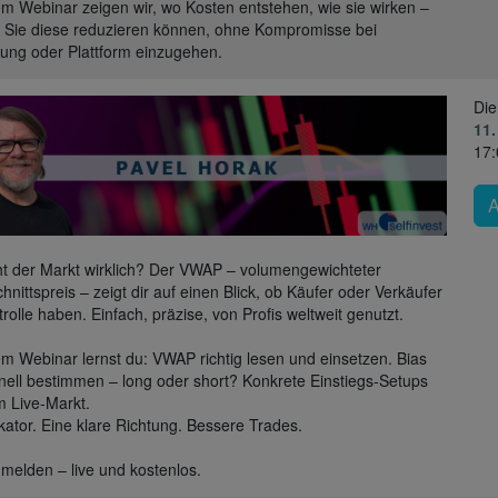
em Webinar zeigen wir, wo Kosten entstehen, wie sie wirken –
 Sie diese reduzieren können, ohne Kompromisse bei
ung oder Plattform einzugehen.
Die
11.
17:
t der Markt wirklich? Der VWAP – volumengewichteter
hnittspreis – zeigt dir auf einen Blick, ob Käufer oder Verkäufer
trolle haben. Einfach, präzise, von Profis weltweit genutzt.
em Webinar lernst du: VWAP richtig lesen und einsetzen. Bias
hnell bestimmen – long oder short? Konkrete Einstiegs-Setups
 Live-Markt.
ikator. Eine klare Richtung. Bessere Trades.
nmelden – live und kostenlos.