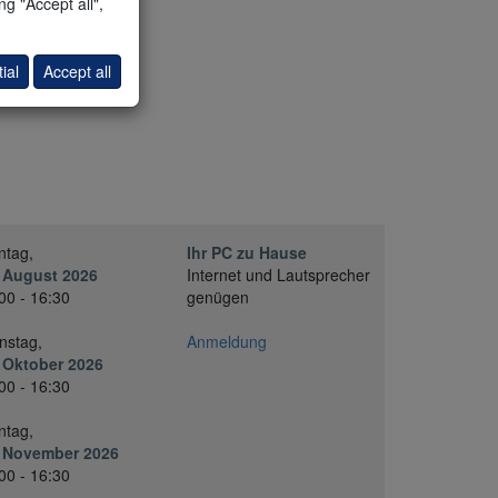
g "Accept all",
ial
Accept all
ntag,
Ihr PC zu Hause
 August 2026
Internet und Lautsprecher
00 - 16:30
genügen
nstag,
Anmeldung
 Oktober 2026
00 - 16:30
ntag,
. November 2026
00 - 16:30