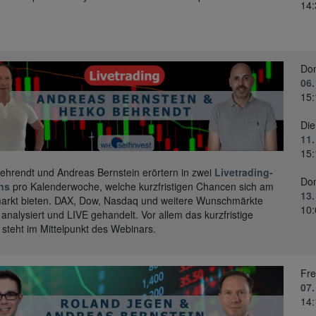
14:
Don
06.
15:
Die
11.
15:
ehrendt und Andreas Bernstein erörtern in zwei
Livetrading-
Don
ns
pro Kalenderwoche, welche kurzfristigen Chancen sich am
13.
arkt bieten. DAX, Dow, Nasdaq und weitere Wunschmärkte
10:
analysiert und LIVE gehandelt. Vor allem das kurzfristige
 steht im Mittelpunkt des Webinars.
Fre
07.
14: