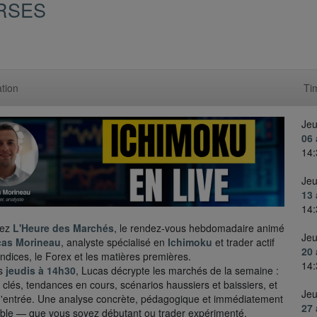
URSES
tion
Ti
Jeu
06 
14:
Jeu
13 
14:
nez
L'Heure des Marchés
, le rendez-vous hebdomadaire animé
Jeu
as Morineau
, analyste spécialisé en
Ichimoku
et trader actif
20 
 indices, le Forex et les matières premières.
14:
es
jeudis à 14h30
, Lucas décrypte les marchés de la semaine :
 clés, tendances en cours, scénarios haussiers et baissiers, et
Jeu
d'entrée. Une analyse concrète, pédagogique et immédiatement
27 
able — que vous soyez débutant ou trader expérimenté.