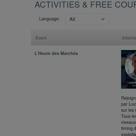
ACTIVITIES & FREE CO
Language:
Event
Informa
L'Heure des Marchés
Rejoig
par
Luc
sur les
Tous l
niveaux
timing 
exploit