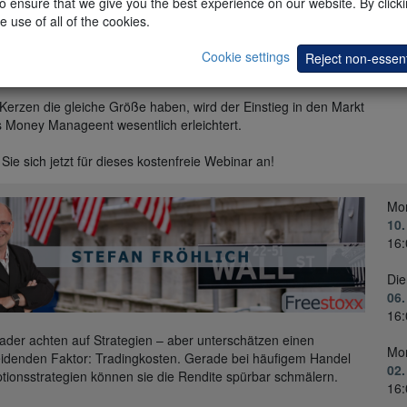
 ensure that we give you the best experience on our website. By clickin
e use of all of the cookies.
 sind eine Kombination aus Renko-, Range- und Heikin-Ashi-
 Sie vereinen Struktur, Detailgenauigkeit und Richtung und
Cookie settings
Reject non-essent
n somit die Vorteile dieser drei Kerzenarten.
 Kerzen die gleiche Größe haben, wird der Einstieg in den Markt
 Money Manageent wesentlich erleichtert.
Sie sich jetzt für dieses kostenfreie Webinar an!
Mo
10.
16:
Die
06.
16:
rader achten auf Strategien – aber unterschätzen einen
Mo
idenden Faktor: Tradingkosten. Gerade bei häufigem Handel
02
tionsstrategien können sie die Rendite spürbar schmälern.
16: