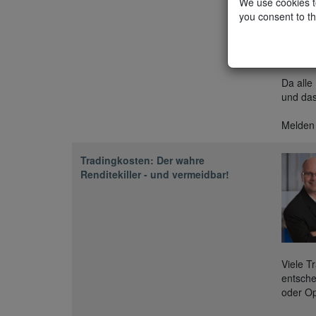
We use cookies to
you consent to th
WL-Bars
Kerzen.
vereine
Da alle
und das
Melden 
Tradingkosten: Der wahre
Renditekiller - und vermeidbar!
Viele T
entsche
oder Op