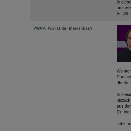
In dies
und wie
Ausführ
VWAP: Wo ist der Markt Bias?
Wo steh
Durchsc
die Kon
In dies
blitzsc
aus dem
Ein Ind
Jetzt a