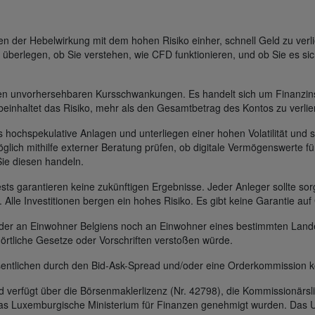
der Hebelwirkung mit dem hohen Risiko einher, schnell Geld zu verli
 überlegen, ob Sie verstehen, wie CFD funktionieren, und ob Sie es sic
gen unvorhersehbaren Kursschwankungen. Es handelt sich um Finanzin
beinhaltet das Risiko, mehr als den Gesamtbetrag des Kontos zu verlie
s hochspekulative Anlagen und unterliegen einer hohen Volatilität und s
glich mithilfe externer Beratung prüfen, ob digitale Vermögenswerte für
Sie diesen handeln.
s garantieren keine zukünftigen Ergebnisse. Jeder Anleger sollte sorg
t. Alle Investitionen bergen ein hohes Risiko. Es gibt keine Garantie au
 weder an Einwohner Belgiens noch an Einwohner eines bestimmten Lan
 örtliche Gesetze oder Vorschriften verstoßen würde.
entlichen durch den Bid-Ask-Spread und/oder eine Orderkommission k
erfügt über die Börsenmaklerlizenz (Nr. 42798), die Kommissionärsli
das Luxemburgische Ministerium für Finanzen genehmigt wurden. Das U