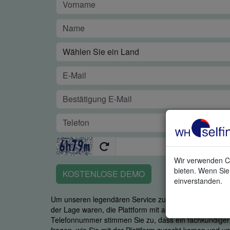
Wir verwenden Co
bieten. Wenn Sie 
KOSTENLOSE DEMO
einverstanden.
Um unseren legendären Service zu garantieren, ist es u
der Lage waren, die Plattform mit all ihren Stärken zu
Telefonnummer stimmen Sie zu, dass ein fachkundiger M