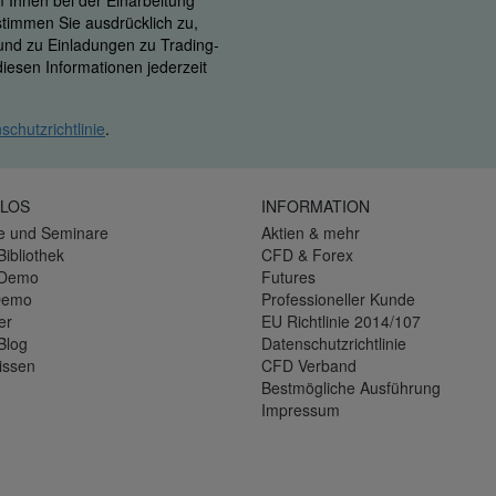
m Ihnen bei der Einarbeitung
 stimmen Sie ausdrücklich zu,
 und zu Einladungen zu Trading-
iesen Informationen jederzeit
schutzrichtlinie
.
LOS
INFORMATION
e und Seminare
Aktien & mehr
Bibliothek
CFD & Forex
-Demo
Futures
Demo
Professioneller Kunde
er
EU Richtlinie 2014/107
Blog
Datenschutzrichtlinie
issen
CFD Verband
Bestmögliche Ausführung
Impressum