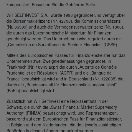
kompensiert. Besuchen Sie die Gebühren-Seite.
WH SELFINVEST S.A., wurde 1998 gegründet und verfügt über
die Börsenmaklerlizenz (Nr. 42798), die Kommissionärslizenz
(Nr. 36399) und auch die Vermögensverwalterlizenz (Nr. 1806),
die durch das Luxemburgische Ministerium für Finanzen
genehmigt wurden. Das Unternehmen wird reguliert durch die
„Commission de Surveillance du Secteur Financier” (CSSF).
Mittels des Europäischen Passes für Finanzdienstleister hat das
Unternehmen zwei Zweigniederlassungen gegründet. In
Frankreich (Nr. 18943 acpr) die durch „Autorité de Contrôle
Prudentiel et de Résolution” (ACPR) und die „Banque de
France” beaufsichtigt wird und in Deutschland (Nr. 122635) die
durch die „Bundesanstalt für Finanzdienstleistungsaufsicht”
(BaFin) beaufsichtigt wird.
Zusätzlich hat WH SelfInvest eine Repräsentanz in der
Schweiz, die durch die „Swiss Financial Market Supervisory
Authority” (FINMA) beaufsichtigt wird, und Repräsentanzen,
basierend auf dem Europäischen Pass für Finanzdienstleister,
in Belgien und den Niederlanden, die den jeweils zuständigen
Behörden in diesen Ländern gemeldet wurden.